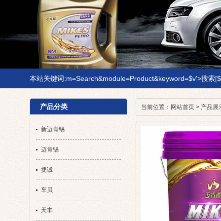
本站关键词:m=Search&module=Product&keyword=$v'>搜索[$v]"; 
产品分类
当前位置：
网站首页
>
产品展
新迈肯锡
迈肯锡
捷诚
车贝
天丰